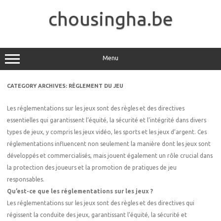
Skip
to
chousingha.be
content
Menu
CATEGORY ARCHIVES:
RÈGLEMENT DU JEU
Les réglementations sur les jeux sont des règles et des directives
essentielles qui garantissent l’équité, la sécurité et l’intégrité dans divers
types de jeux, y compris les jeux vidéo, les sports et les jeux d’argent. Ces
réglementations influencent non seulement la manière dont les jeux sont
développés et commercialisés, mais jouent également un rôle crucial dans
la protection des joueurs et la promotion de pratiques de jeu
responsables.
Qu’est-ce que les réglementations sur les jeux ?
Les réglementations sur les jeux sont des règles et des directives qui
régissent la conduite des jeux, garantissant l’équité, la sécurité et