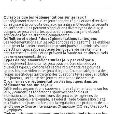
Qu’est-ce que les réglementations sur les jeux ?
Les réglementations sur les jeux sont des règles et des directives
qui régissent la conduite des jeux, garantissant l’équité, la sécurité
et l’intégrité. Elles peuvent s’appliquer à divers types de jeux, y
compris les jeux vidéo, les sports et les jeux d’argent, et sont
appliquées par les autorités compétentes.
Définition et objectif des réglementations sur les jeux
Les réglementations sur les jeux sont des règles formelles établies
pour gérer la manière dont les jeux sont joués et administrés. Leur
objectif principal est de protéger les joueurs, de maintenir une
concurrence équitable et de prévenir la fraude ou les abus au sein
des environnements de jeu.
Types de réglementations sur les jeux par catégorie
Les réglementations sur les jeux peuvent être classées en
plusieurs types, y compris les cadres réglementaires pour les
sports, les jeux vidéo et les jeux d’argent. Chaque catégorie a des
règles spécifiques qui traitent des questions telles que l’éligibilité
des joueurs, l’intégrité des jeux et les normes de sécurité.
Organismes de réglementation clés impliqués dans les
réglementations sur les jeux
Différentes organisations supervisent les réglementations sur les
jeux, y compris les fédérations sportives nationales et
internationales, les commissions des jeux et les agences de
réglementation. Par exemple, la Federal Trade Commission (FTC)
aux États-Unis joue un rôle dans la régulation des pratiques de jeu,
tandis que le Comité International Olympique (CIO) régit les sports
olympiques.
Cadres juridiques communs pour les réglementations sur les