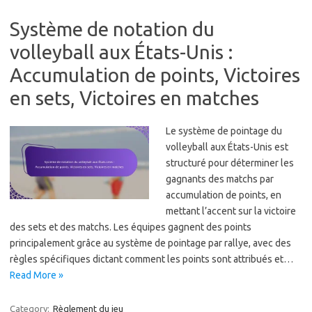
Système de notation du
volleyball aux États-Unis :
Accumulation de points, Victoires
en sets, Victoires en matches
Le système de pointage du
volleyball aux États-Unis est
structuré pour déterminer les
gagnants des matchs par
accumulation de points, en
mettant l’accent sur la victoire
des sets et des matchs. Les équipes gagnent des points
principalement grâce au système de pointage par rallye, avec des
règles spécifiques dictant comment les points sont attribués et…
Read More »
Category:
Règlement du jeu