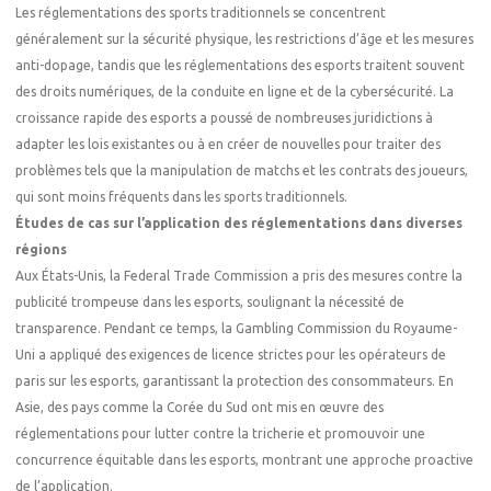
Les réglementations des sports traditionnels se concentrent
généralement sur la sécurité physique, les restrictions d’âge et les mesures
anti-dopage, tandis que les réglementations des esports traitent souvent
des droits numériques, de la conduite en ligne et de la cybersécurité. La
croissance rapide des esports a poussé de nombreuses juridictions à
adapter les lois existantes ou à en créer de nouvelles pour traiter des
problèmes tels que la manipulation de matchs et les contrats des joueurs,
qui sont moins fréquents dans les sports traditionnels.
Études de cas sur l’application des réglementations dans diverses
régions
Aux États-Unis, la Federal Trade Commission a pris des mesures contre la
publicité trompeuse dans les esports, soulignant la nécessité de
transparence. Pendant ce temps, la Gambling Commission du Royaume-
Uni a appliqué des exigences de licence strictes pour les opérateurs de
paris sur les esports, garantissant la protection des consommateurs. En
Asie, des pays comme la Corée du Sud ont mis en œuvre des
réglementations pour lutter contre la tricherie et promouvoir une
concurrence équitable dans les esports, montrant une approche proactive
de l’application.