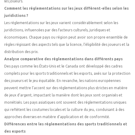
les joueurs.
Comment les réglementations sur les jeux diffèrent-elles selon les
juridictions ?
Les réglementations sur les jeux varient considérablement selon les
juridictions, influencées par des facteurs culturels, juridiques et
économiques. Chaque pays ou région peut avoir son propre ensemble de
règles régissant des aspects tels que la licence, l’éligibilité des joueurs et la
distribution des prix.
Analyse comparative des réglementations dans différents pays
Des pays comme les États-Unis et le Canada ont développé des cadres
complets pour les sports traditionnels et les esports, axés sur la protection
des joueurs et le jeu équitable. En revanche, les nations européennes
peuvent mettre l’accent sur des réglementations plus strictes en matière
de jeux d’argent, impactant la manière dont les jeux sont organisés et
monétisés. Les pays asiatiques ont souvent des réglementations uniques
qui reflètent les coutumes locales et la culture du jeu, conduisant à des
approches diverses en matière d’application et de conformité.
Différences entre les réglementations des sports traditionnels et
des esports