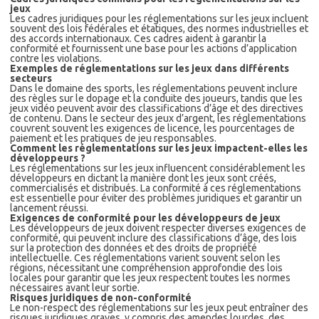
jeux
Les cadres juridiques pour les réglementations sur les jeux incluent
souvent des lois fédérales et étatiques, des normes industrielles et
des accords internationaux. Ces cadres aident à garantir la
conformité et fournissent une base pour les actions d’application
contre les violations.
Exemples de réglementations sur les jeux dans différents
secteurs
Dans le domaine des sports, les réglementations peuvent inclure
des règles sur le dopage et la conduite des joueurs, tandis que les
jeux vidéo peuvent avoir des classifications d’âge et des directives
de contenu. Dans le secteur des jeux d’argent, les réglementations
couvrent souvent les exigences de licence, les pourcentages de
paiement et les pratiques de jeu responsables.
Comment les réglementations sur les jeux impactent-elles les
développeurs ?
Les réglementations sur les jeux influencent considérablement les
développeurs en dictant la manière dont les jeux sont créés,
commercialisés et distribués. La conformité à ces réglementations
est essentielle pour éviter des problèmes juridiques et garantir un
lancement réussi.
Exigences de conformité pour les développeurs de jeux
Les développeurs de jeux doivent respecter diverses exigences de
conformité, qui peuvent inclure des classifications d’âge, des lois
sur la protection des données et des droits de propriété
intellectuelle. Ces réglementations varient souvent selon les
régions, nécessitant une compréhension approfondie des lois
locales pour garantir que les jeux respectent toutes les normes
nécessaires avant leur sortie.
Risques juridiques de non-conformité
Le non-respect des réglementations sur les jeux peut entraîner des
risques juridiques graves, y compris des amendes lourdes, des