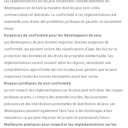
Les réglementations sur les jeux influencent considérablement les
développeurs en dictant la manière dont les jeux sont créés,
commercialisés et distribués. La conformité à ces réglementations est
essentielle pour éviter des problèmes juridiques et garantir un lancement
réussi.
Exigences de conformité pour les développeurs de jeux
Les développeurs de jeux doivent respecter diverses exigences de
conformité, qui peuvent inclure des classifications d’âge, des lois sur la
protection des données et des droits de propriété intellectuelle. Ces
réglementations varient souvent selon les régions, nécessitant une
compréhension approfondie des lois locales pour garantir que les jeux
respectent toutes les normes nécessaires avant leur sortie.
Risques juridiques de non-conformité
Le non-respect des réglementations sur les jeux peut entraîner des risques
juridiques graves, y compris des amendes lourdes, des poursuites
judiciaires et des interdictions potentielles de distribution de jeux. Les
développeurs peuvent également faire face à des dommages à leur
réputation, ce qui peut impacter les projets et partenariats futurs.
Meilleures pratiques pour respecter les réglementations sur les