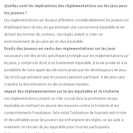
Quelles sont les implications des réglementations sur les jeux pour
les joueurs ?
Les réglementations sur les jeux affectent considérablement les joueurs en
établissant leurs droits, en garantissant une concurrence équitable et en
dictant les normes de contenu. Ces règles aident à créer un
environnement de jeu plus sûr et plus équitable.
Droits des joueurs en vertu des réglementations sur les jeux
Les joueurs ont des droits spécifiques protégés par les réglementations sur
les jeux, y compris le droit à un traitement équitable, à la vie privée et à la
possibilité de faire appel des décisions prises par les développeurs de jeux.
Ces droits garantissent que les joueurs peuvent participer à des jeux sans
craindre la discrimination ou des pratiques injustes.
Impact des réglementations sur le jeu équitable et la tricherie
Les réglementations jouent un rôle crucial dans la promotion du jeu
équitable en mettant en œuvre des mesures contre la tricherie et les
comportements frauduleux. Cela inclut l’utilisation de logiciels anti-triche
et des pénalités pour les joueurs qui enfreignent les règles, ce qui aide à
maintenir un terrain de jeu équitable pour tous les participants.