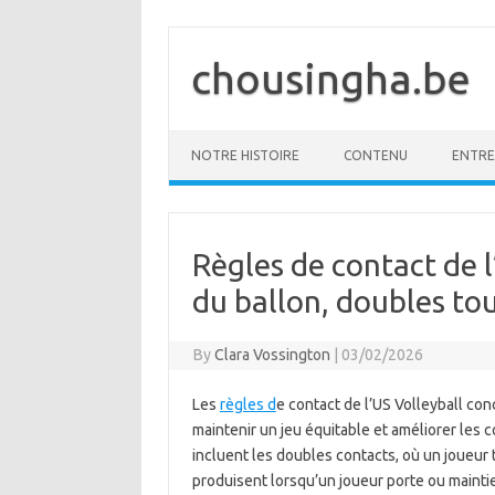
Skip
to
content
chousingha.be
NOTRE HISTOIRE
CONTENU
ENTRE
Règles de contact de l
du ballon, doubles to
By
Clara Vossington
|
03/02/2026
Les
règles d
e contact de l’US Volleyball con
maintenir un jeu équitable et améliorer les c
incluent les doubles contacts, où un joueur to
produisent lorsqu’un joueur porte ou mainti