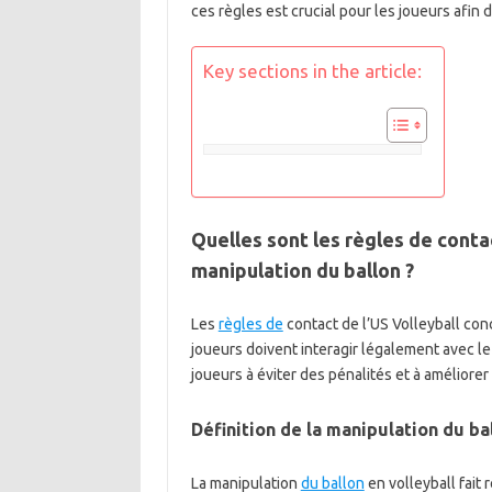
ces règles est crucial pour les joueurs afin 
Key sections in the article:
Quelles sont les règles de conta
manipulation du ballon ?
Les
règles de
contact de l’US Volleyball con
joueurs doivent interagir légalement avec le
joueurs à éviter des pénalités et à améliorer
Définition de la manipulation du ba
La manipulation
du ballon
en volleyball fait 