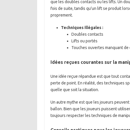
que les doubles contacts ou les lifts. Un do
fois de suite, tandis qu’un lift se produit l
proprement.
Techniques illégales :
Doubles contacts
Lifts ou portés
Touches ouvertes manquant de 
Idées reçues courantes sur la mani
Une idée reçue répandue est que tout contact
perte de point. En réalité, des techniques sp
quelle que soit la situation.
Un autre mythe est que les joueurs peuvent u
ballon. Bien que les joueurs puissent utilise
toujours respecter les techniques de manipu