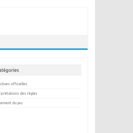
atégories
ctives officielles
rprétations des règles
lement du jeu