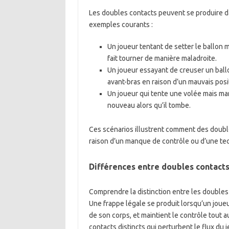
Les doubles contacts peuvent se produire d
exemples courants :
Un joueur tentant de setter le ballon 
fait tourner de manière maladroite.
Un joueur essayant de creuser un ballo
avant-bras en raison d’un mauvais pos
Un joueur qui tente une volée mais man
nouveau alors qu’il tombe.
Ces scénarios illustrent comment des doubl
raison d’un manque de contrôle ou d’une te
Différences entre doubles contacts
Comprendre la distinction entre les doubles 
Une frappe légale se produit lorsqu’un joue
de son corps, et maintient le contrôle tout 
contacts distincts qui perturbent le flux du j