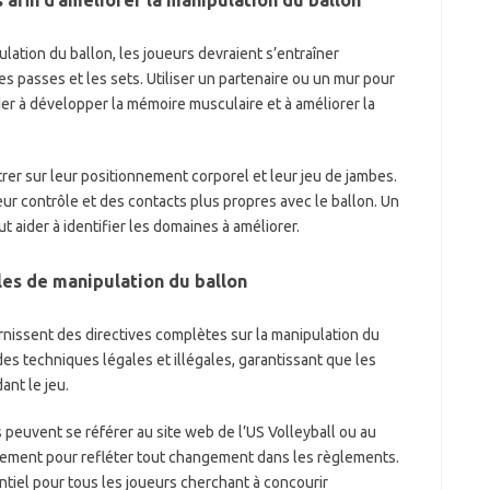
 afin d’améliorer la manipulation du ballon
ation du ballon, les joueurs devraient s’entraîner
s passes et les sets. Utiliser un partenaire ou un mur pour
er à développer la mémoire musculaire et à améliorer la
er sur leur positionnement corporel et leur jeu de jambes.
ur contrôle et des contacts plus propres avec le ballon. Un
t aider à identifier les domaines à améliorer.
les de manipulation du ballon
urnissent des directives complètes sur la manipulation du
des techniques légales et illégales, garantissant que les
nt le jeu.
s peuvent se référer au site web de l’US Volleyball ou au
ièrement pour refléter tout changement dans les règlements.
ntiel pour tous les joueurs cherchant à concourir