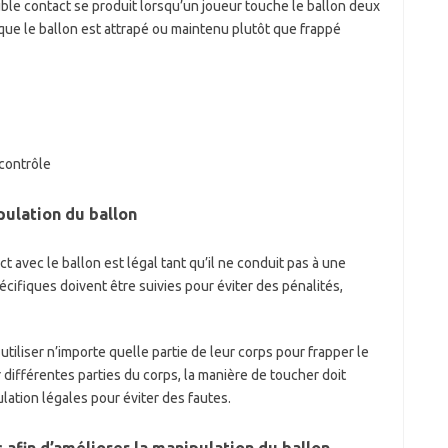
uble contact se produit lorsqu’un joueur touche le ballon deux
orsque le ballon est attrapé ou maintenu plutôt que frappé
contrôle
pulation du ballon
 avec le ballon est légal tant qu’il ne conduit pas à une
écifiques doivent être suivies pour éviter des pénalités,
tiliser n’importe quelle partie de leur corps pour frapper le
r différentes parties du corps, la manière de toucher doit
lation légales pour éviter des fautes.