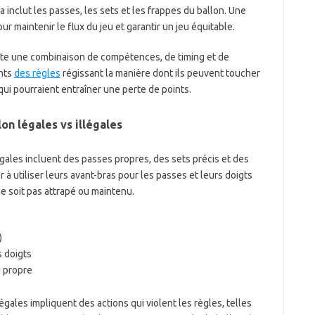
a inclut les passes, les sets et les frappes du ballon. Une
r maintenir le flux du jeu et garantir un jeu équitable.
ite une combinaison de compétences, de timing et de
ents
des règles
régissant la manière dont ils peuvent toucher
qui pourraient entraîner une perte de points.
on légales vs illégales
gales incluent des passes propres, des sets précis et des
 à utiliser leurs avant-bras pour les passes et leurs doigts
ne soit pas attrapé ou maintenu.
)
s doigts
i propre
gales impliquent des actions qui violent les règles, telles