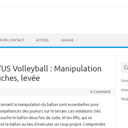
R EN CONTACT
ACCUEIL
LANGUE
’US Volleyball : Manipulation
C
uches, levée
Dire
Inte
0 Comment
Règ
cernant la manipulation du ballon sont essentielles pour
ompétences des joueurs sur le terrain. Les violations clés
uche le ballon deux fois de suite, et les lifts, qui se
ent le ballon au lieu d’exécuter un coup propre. Comprendre